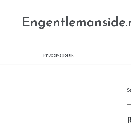
Engentlemanside.
Privatlivspolitik
S
R