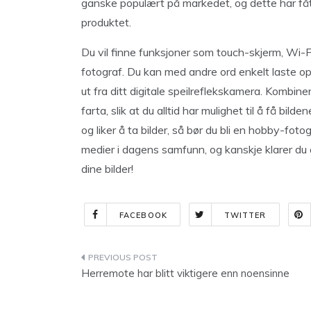
ganske populært på markedet, og dette har få
produktet.
Du vil finne funksjoner som touch-skjerm, Wi-F
fotograf. Du kan med andre ord enkelt laste opp 
ut fra ditt digitale speilreflekskamera. Kombin
farta, slik at du alltid har mulighet til å få bil
og liker å ta bilder, så bør du bli en hobby-fot
medier i dagens samfunn, og kanskje klarer du 
dine bilder!
FACEBOOK
TWITTER
Indlægsnavigation
Herremote har blitt viktigere enn noensinne