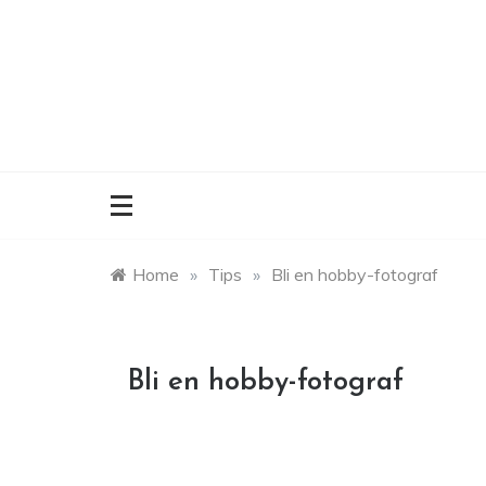
Skip
to
content
Home
»
Tips
»
Bli en hobby-fotograf
Bli en hobby-fotograf