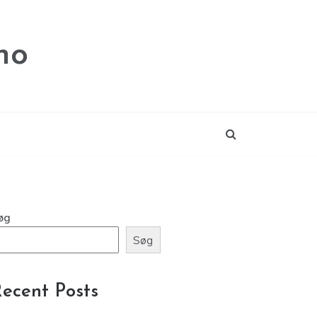
no
øg
Søg
ecent Posts