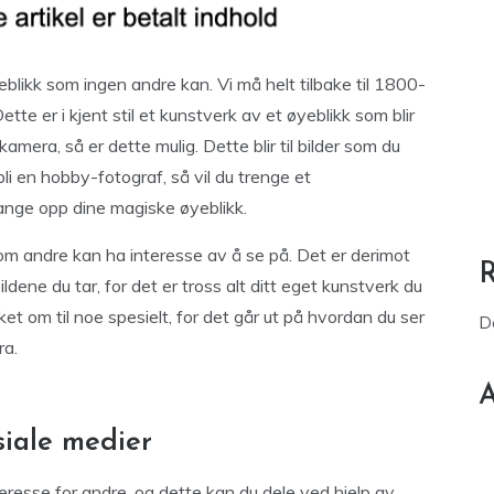
eblikk som ingen andre kan. Vi må helt tilbake til 1800-
ette er i kjent stil et kunstverk av et øyeblikk som blir
kamera, så er dette mulig. Dette blir til bilder som du
bli en hobby-fotograf, så vil du trenge et
ange opp dine magiske øyeblikk.
som andre kan ha interesse av å se på. Det er derimot
dene du tar, for det er tross alt ditt eget kunstverk du
t om til noe spesielt, for det går ut på hvordan du ser
D
ra.
A
siale medier
resse for andre, og dette kan du dele ved hjelp av