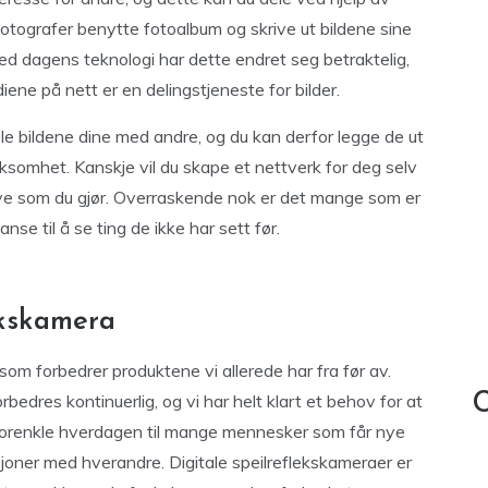
e fotografer benytte fotoalbum og skrive ut bildene sine
ed dagens teknologi har dette endret seg betraktelig,
ene på nett er en delingstjeneste for bilder.
ele bildene dine med andre, og du kan derfor legge de ut
somhet. Kanskje vil du skape et nettverk for deg selv
 mye som du gjør. Overraskende nok er det mange som er
nse til å se ting de ikke har sett før.
ekskamera
r som forbedrer produktene vi allerede har fra før av.
bedres kontinuerlig, og vi har helt klart et behov for at
C
 forenkle hverdagen til mange mennesker som får nye
joner med hverandre. Digitale speilreflekskameraer er