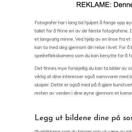
Fotografer har i lang tid hjulpet å fange opp øy
tallet for å finne en av de første fotografene. D
et langvarig minne. Ved hjelp av en linse fra et 
kan ta med deg gjennom din reise i livet. For å 
speilreflekskamera som du kan benytte for å f
Det finnes mye forskjellig du kan ta bilder av 
viktig at dine interesser også samsvarer med bil
skaper. Dette er også med på å gjøre kunstverke
resten av verden i dine øyne gjennom et kame
Legg ut bildene dine på so
Øyeblikkene som du fanger opp vil være av inte