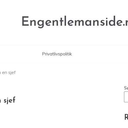
Engentlemanside.
Privatlivspolitik
m en sjef
S
 sjef
R