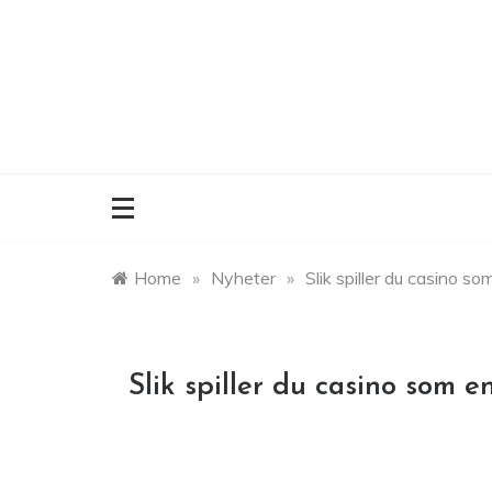
Skip
to
content
Home
»
Nyheter
»
Slik spiller du casino so
Slik spiller du casino som en