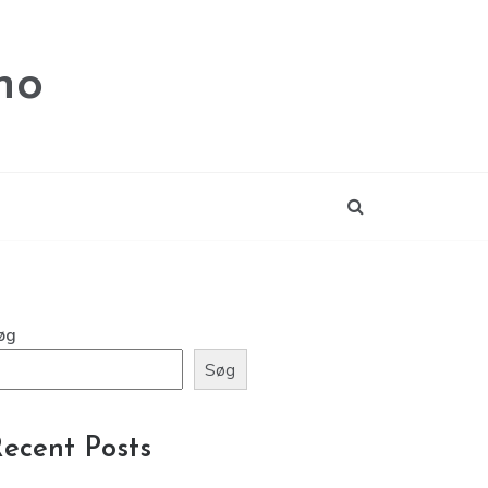
no
øg
Søg
ecent Posts