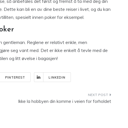
se, så anbefales det først og fremst å ta med deg din
 Dette kan bli en av dine beste reiser i livet, og du kan
liten, spesielt innen poker for eksempel.
oker
en gentleman. Reglene er relativt enkle, men
 gjøre seg vant med. Det er ikke enkelt å tevle med de
len og litt øvelse i bagasjen!
PINTEREST
LINKEDIN
Ikke la hobbyen din komme i veien for forholdet