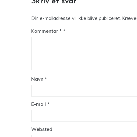
Skriv et svar
Din e-mailadresse vil ikke blive publiceret.
Kræved
Kommentar
*
Navn
*
E-mail
*
Websted